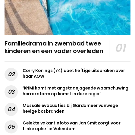
Familiedrama in zwembad twee
kinderen en een vader overleden
Corry Konings (74) doet heftige uitspraken over
haar AOW
‘KNMI komt met angstaanjagende waarschuwing:
horror storm op komst in deze regio’
Massale evacuaties bij Gardameer vanwege
hevige bosbranden
Gelekte vakantiefoto van Jan Smit zorgt voor
flinke ophef in Volendam