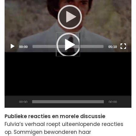
Current
Total
00:00
05:10
time
duration
Current
Total
00:00
00:00
time
duration
Publieke reacties en morele discussie
Fulvia’s verhaal roept uiteenlopende reacties
op. Sommigen bewonderen haar