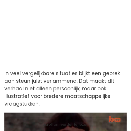
In veel vergelijkbare situaties blijkt een gebrek
aan steun juist verlammend. Dat maakt dit
verhaal niet alleen persoonlijk, maar ook
illustratief voor bredere maatschappelijke
vraagstukken.
Videospeler
Videospeler
Scroll om verder te lezen