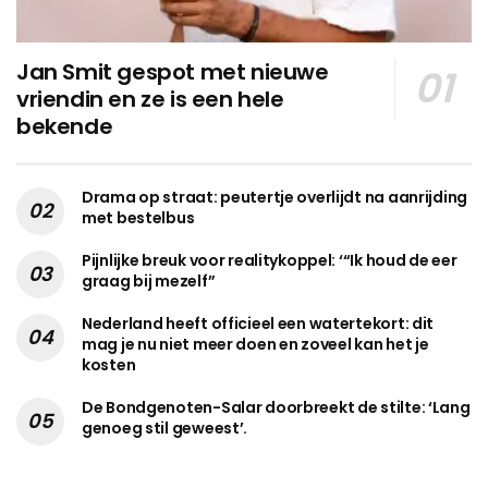
Jan Smit gespot met nieuwe
vriendin en ze is een hele
bekende
Drama op straat: peutertje overlijdt na aanrijding
met bestelbus
Pijnlijke breuk voor realitykoppel: ‘“Ik houd de eer
graag bij mezelf”
Nederland heeft officieel een watertekort: dit
mag je nu niet meer doen en zoveel kan het je
kosten
De Bondgenoten-Salar doorbreekt de stilte: ‘Lang
genoeg stil geweest’.