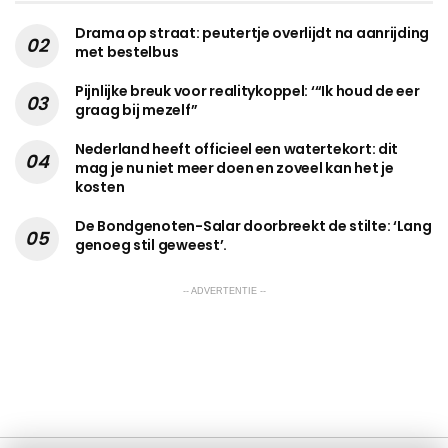
Drama op straat: peutertje overlijdt na aanrijding
met bestelbus
Pijnlijke breuk voor realitykoppel: ‘“Ik houd de eer
graag bij mezelf”
Nederland heeft officieel een watertekort: dit
mag je nu niet meer doen en zoveel kan het je
kosten
De Bondgenoten-Salar doorbreekt de stilte: ‘Lang
genoeg stil geweest’.
-- ADVERTENTIE --