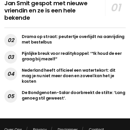
Jan Smit gespot met nieuwe
vriendin en ze is een hele
bekende
Drama op straat: peutertje overlijdt na aanrijding
met bestelbus
Pijnlijke breuk voor realitykoppel: ‘“Ik houd de eer
graag bij mezelf”
Nederland heeft officieel een watertekort: dit
mag je nu niet meer doen en zoveel kan het je
kosten
De Bondgenoten-Salar doorbreekt de stilte: ‘Lang
genoeg stil geweest’.
Over Ons
Privacy
Disclaimer
Contact