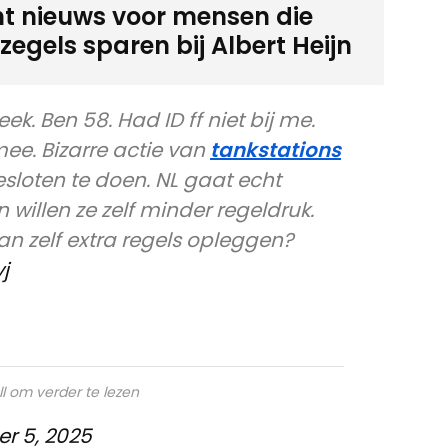
ht nieuws voor mensen die
egels sparen bij Albert Heijn
ek. Ben 58. Had ID ff niet bij me.
ee. Bizarre actie van
tankstations
esloten te doen. NL gaat echt
 willen ze zelf minder regeldruk.
 zelf extra regels opleggen?
j
ll om verder te lezen
r 5, 2025