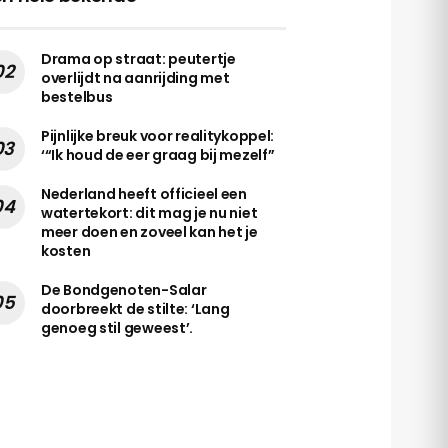
Drama op straat: peutertje
overlijdt na aanrijding met
bestelbus
Pijnlijke breuk voor realitykoppel:
‘“Ik houd de eer graag bij mezelf”
Nederland heeft officieel een
watertekort: dit mag je nu niet
meer doen en zoveel kan het je
kosten
De Bondgenoten-Salar
doorbreekt de stilte: ‘Lang
genoeg stil geweest’.