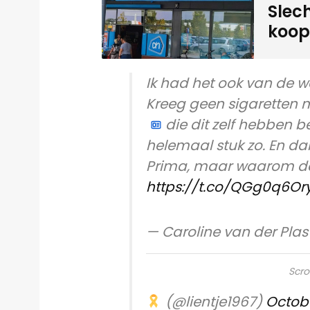
Slec
koopz
Ik had het ook van de we
Kreeg geen sigaretten m
die dit zelf hebben b
helemaal stuk zo. En dan
Prima, maar waarom dan
https://t.co/QGg0q6Ory
— Caroline van der Plas
Scro
(@lientje1967)
Octobe