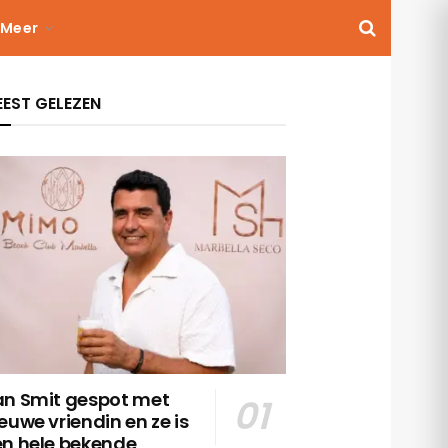
Meer
EST GELEZEN
an Smit gespot met
euwe vriendin en ze is
en hele bekende