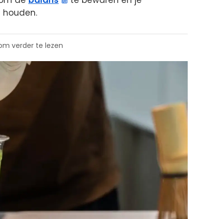
k om de
balans
te bewaren en je
 houden.
 om verder te lezen