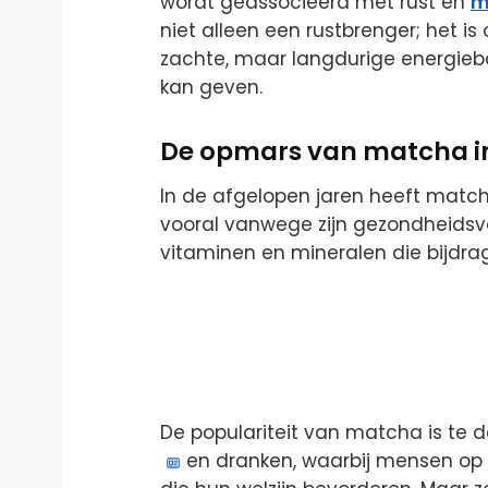
wordt geassocieerd met rust en
m
niet alleen een rustbrenger; het is
zachte, maar langdurige energiebo
kan geven.
De opmars van matcha i
In de afgelopen jaren heeft matc
vooral vanwege zijn gezondheidsvo
vitaminen en mineralen die bijdra
De populariteit van matcha is te
en dranken, waarbij mensen op z