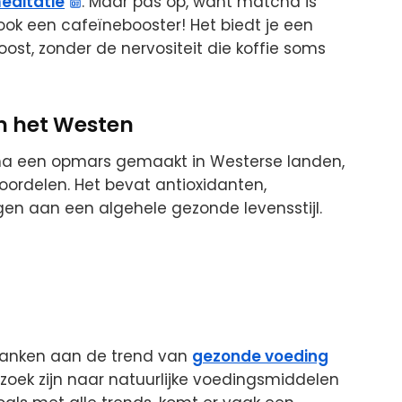
editatie
. Maar pas op, want matcha is
 ook een cafeïnebooster! Het biedt je een
ost, zonder de nervositeit die koffie soms
n het Westen
ha een opmars gemaakt in Westerse landen,
ordelen. Het bevat antioxidanten,
gen aan een algehele gezonde levensstijl.
 danken aan de trend van
gezonde voeding
oek zijn naar natuurlijke voedingsmiddelen