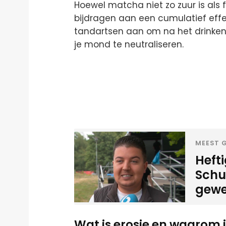
Hoewel matcha niet zo zuur is als f
bijdragen aan een cumulatief effec
tandartsen aan om na het drinken
je mond te neutraliseren.
MEEST G
Heft
Schui
gewe
Wat is erosie en waarom 