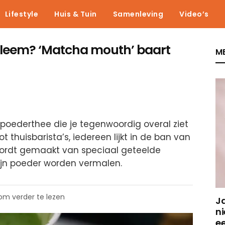
Lifestyle
Huis & Tuin
Samenleving
Video’s
bleem? ‘Matcha mouth’ baart
ME
 poederthee die je tegenwoordig overal ziet
t thuisbarista’s, iedereen lijkt in de ban van
wordt gemaakt van speciaal geteelde
ijn poeder worden vermalen.
 om verder te lezen
J
ni
e