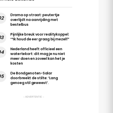
Drama op straat: peutertje
overlijdt na aanrijding met
bestelbus
Pijnlijke breuk voor realitykoppel:
‘“Ik houd de eer graag bij mezelf”
Nederland heeft officieel een
watertekort: dit mag je nu niet
meer doen en zoveel kan het je
kosten
De Bondgenoten-Salar
doorbreekt de stilte: ‘Lang
genoeg stil geweest’.
-- ADVERTENTIE --