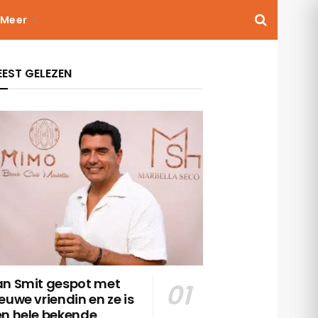
Meer
EST GELEZEN
an Smit gespot met
euwe vriendin en ze is
en hele bekende