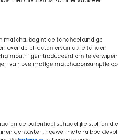
oals met alle trends, komt er vaak een
n matcha, begint de tandheelkundige
 over de effecten ervan op je tanden.
ha mouth’ geïntroduceerd om te verwijzen
lgen van overmatige matchaconsumptie op
ad en de potentieel schadelijke stoffen die
kunnen aantasten. Hoewel matcha boordevol