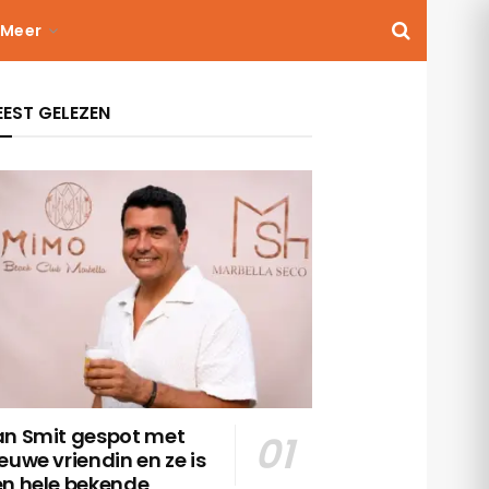
Meer
EST GELEZEN
an Smit gespot met
euwe vriendin en ze is
en hele bekende