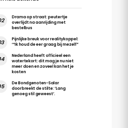
Drama op straat: peutertje
overlijdt na aanrijding met
bestelbus
Pijnlijke breuk voor realitykoppel:
‘“Ik houd de eer graag bij mezelf”
Nederland heeft officieel een
watertekort: dit mag je nu niet
meer doen en zoveel kan het je
kosten
De Bondgenoten-Salar
doorbreekt de stilte: ‘Lang
genoeg stil geweest’.