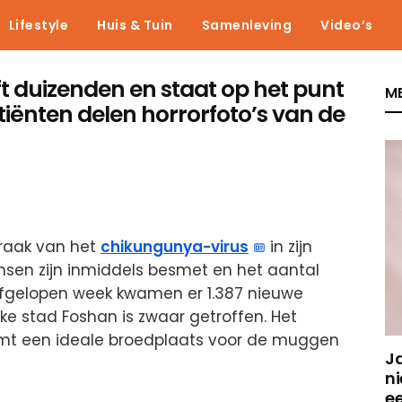
Lifestyle
Huis & Tuin
Samenleving
Video’s
ft duizenden en staat op het punt
ME
tiënten delen horrorfoto’s van de
raak van het
chikungunya-virus
in zijn
nsen zijn inmiddels besmet en het aantal
al afgelopen week kwamen er 1.387 nieuwe
jke stad Foshan is zwaar getroffen. Het
rmt een ideale broedplaats voor de muggen
J
ni
e