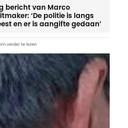
ig bericht van Marco
tmaker: ‘De politie is langs
est en er is aangifte gedaan’
 om verder te lezen