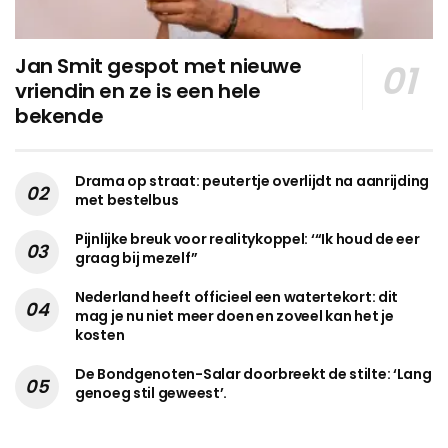
Jan Smit gespot met nieuwe
vriendin en ze is een hele
bekende
Drama op straat: peutertje overlijdt na aanrijding
met bestelbus
Pijnlijke breuk voor realitykoppel: ‘“Ik houd de eer
graag bij mezelf”
Nederland heeft officieel een watertekort: dit
mag je nu niet meer doen en zoveel kan het je
kosten
De Bondgenoten-Salar doorbreekt de stilte: ‘Lang
genoeg stil geweest’.