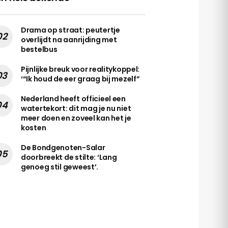
Drama op straat: peutertje
overlijdt na aanrijding met
bestelbus
Pijnlijke breuk voor realitykoppel:
‘“Ik houd de eer graag bij mezelf”
Nederland heeft officieel een
watertekort: dit mag je nu niet
meer doen en zoveel kan het je
kosten
De Bondgenoten-Salar
doorbreekt de stilte: ‘Lang
genoeg stil geweest’.