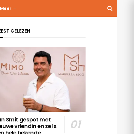
Meer
EST GELEZEN
an Smit gespot met
euwe vriendin en ze is
en hele bekende