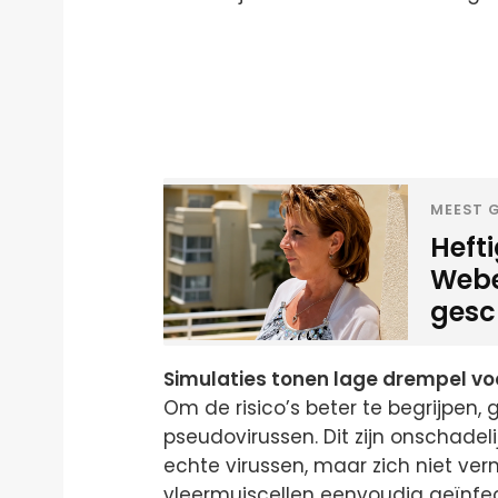
MEEST G
Heft
Weber
gesc
Simulaties tonen lage drempel vo
Om de risico’s beter te begrijpe
pseudovirussen. Dit zijn onschadeli
echte virussen, maar zich niet ver
vleermuiscellen eenvoudig geïnfe