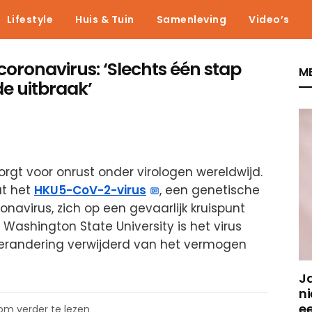
Lifestyle
Huis & Tuin
Samenleving
Video’s
oronavirus: ‘Slechts één stap
ME
e uitbraak’
orgt voor onrust onder virologen wereldwijd.
t het
HKU5-CoV-2-virus
, een genetische
navirus, zich op een gevaarlijk kruispunt
Washington State University is het virus
erandering verwijderd van het vermogen
J
ni
e
 om verder te lezen