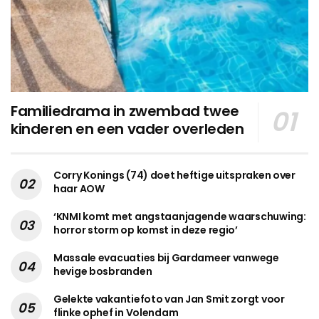
Familiedrama in zwembad twee
kinderen en een vader overleden
Corry Konings (74) doet heftige uitspraken over
haar AOW
‘KNMI komt met angstaanjagende waarschuwing:
horror storm op komst in deze regio’
Massale evacuaties bij Gardameer vanwege
hevige bosbranden
Gelekte vakantiefoto van Jan Smit zorgt voor
flinke ophef in Volendam