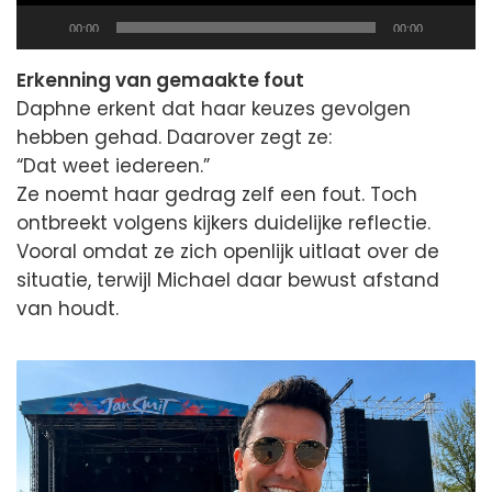
Current
Total
00:00
00:00
time
duration
Erkenning van gemaakte fout
Daphne erkent dat haar keuzes gevolgen
hebben gehad. Daarover zegt ze:
“Dat weet iedereen.”
Ze noemt haar gedrag zelf een fout. Toch
ontbreekt volgens kijkers duidelijke reflectie.
Vooral omdat ze zich openlijk uitlaat over de
situatie, terwijl Michael daar bewust afstand
van houdt.