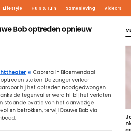
Lifestyle
Huis & Tuin
Samenleving
Video’s
we Bob optreden opnieuw
ME
httheater
Caprera in Bloemendaal
optreden staken. De zanger verloor
waardoor hij het optreden noodgedwongen
nks de tegenvaller werd hij bij het verlaten
n staande ovatie van het aanwezige
vol en betrokken, terwijl Douwe Bob via
J
anbood.
ni
e