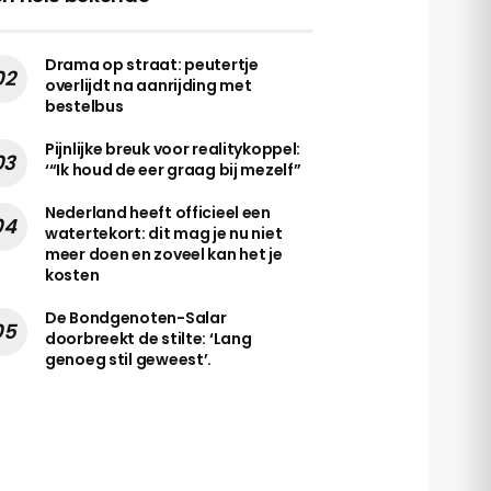
Drama op straat: peutertje
overlijdt na aanrijding met
bestelbus
Pijnlijke breuk voor realitykoppel:
‘“Ik houd de eer graag bij mezelf”
Nederland heeft officieel een
watertekort: dit mag je nu niet
meer doen en zoveel kan het je
kosten
De Bondgenoten-Salar
doorbreekt de stilte: ‘Lang
genoeg stil geweest’.