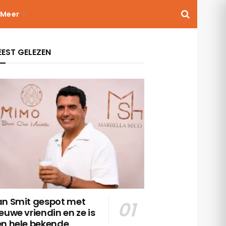
Meer
EST GELEZEN
an Smit gespot met
euwe vriendin en ze is
en hele bekende