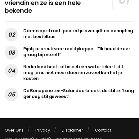
vriendin en ze is een hele
bekende
Drama op straat: peutertje overlijdt na aanrijding
met bestelbus
Pijnlijke breuk voor realitykoppel: ‘“Ik houd de eer
graag bij mezelf”
Nederland heeft officieel een watertekort: dit
mag je nu niet meer doen en zoveel kan het je
kosten
De Bondgenoten-Salar doorbreekt de stilte: ‘Lang
genoeg stil geweest’.
Over Ons
Privacy
Disclaimer
Contact