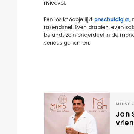
risicovol.
Een los knoopje lijkt
onschuldig
,
razendsnel. Even draaien, even sa
belandt zo’n onderdeel in de mon
serieus genomen.
MEEST G
Jan 
vrien