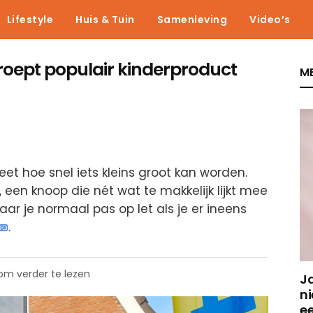
Lifestyle
Huis & Tuin
Samenleving
Video’s
roept populair kinderproduct
ME
eet hoe snel iets kleins groot kan worden.
, een knoop die nét wat te makkelijk lijkt mee
waar je normaal pas op let als je er ineens
.
 om verder te lezen
J
ni
e