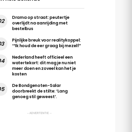
Drama op straat: peutertje
overlijdt na aanrijding met
bestelbus
Pijnlijke breuk voor realitykoppel:
‘“Ik houd de eer graag bij mezelf”
Nederland heeft officieel een
watertekort: dit mag je nu niet
meer doen en zoveel kan het je
kosten
De Bondgenoten-Salar
doorbreekt de stilte: ‘Lang
genoeg stil geweest’.
-- ADVERTENTIE --