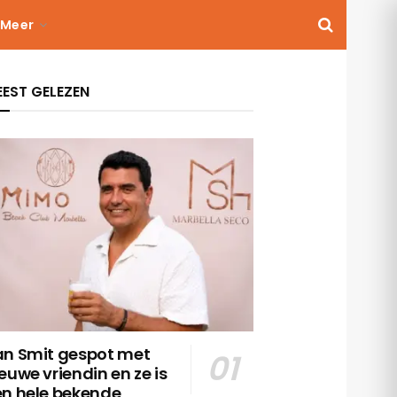
Meer
EST GELEZEN
an Smit gespot met
euwe vriendin en ze is
en hele bekende