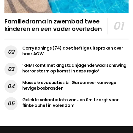
Familiedrama in zwembad twee
kinderen en een vader overleden
Corry Konings (74) doet heftige uitspraken over
haar AOW
‘KNMI komt met angstaanjagende waarschuwing:
horror storm op komst in deze regio’
Massale evacuaties bij Gardameer vanwege
hevige bosbranden
Gelekte vakantiefoto van Jan Smit zorgt voor
flinke ophef in Volendam