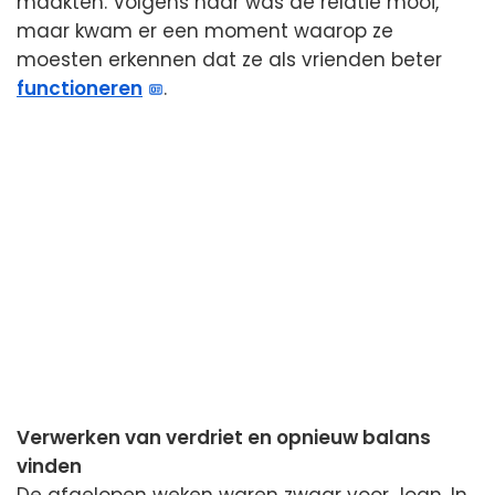
maakten. Volgens haar was de relatie mooi,
maar kwam er een moment waarop ze
moesten erkennen dat ze als vrienden beter
functioneren
.
Verwerken van verdriet en opnieuw balans
vinden
De afgelopen weken waren zwaar voor Joan. In