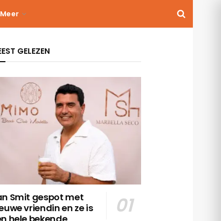
Meer
EST GELEZEN
an Smit gespot met
euwe vriendin en ze is
en hele bekende