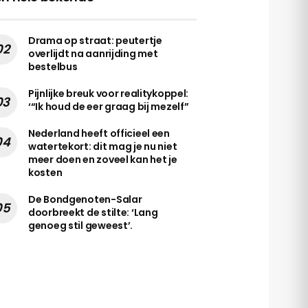
Drama op straat: peutertje
overlijdt na aanrijding met
bestelbus
Pijnlijke breuk voor realitykoppel:
‘“Ik houd de eer graag bij mezelf”
Nederland heeft officieel een
watertekort: dit mag je nu niet
meer doen en zoveel kan het je
kosten
De Bondgenoten-Salar
doorbreekt de stilte: ‘Lang
genoeg stil geweest’.