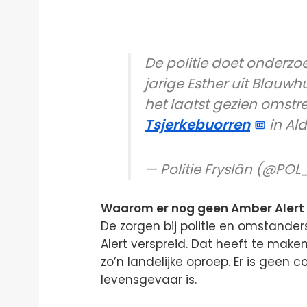
De politie doet onderzo
jarige Esther uit Blauwh
het laatst gezien omstr
Tsjerkebuorren
in Al
— Politie Fryslân (@POL
Waarom er nog geen Amber Alert 
De zorgen bij politie en omstander
Alert verspreid. Dat heeft te make
zo’n landelijke oproep. Er is geen c
levensgevaar is.