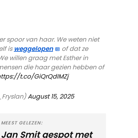
er spoor van haar. We weten niet
elf is
weggelopen
of dat ze
 We willen graag met Esther in
mensen die haar gezien hebben of
ttps://t.co/GiQrQdIMZj
_Fryslan)
August 15, 2025
MEEST GELEZEN:
Jan Smit gespot met