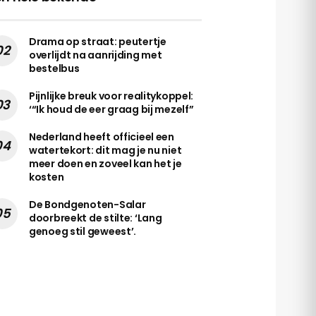
Drama op straat: peutertje
overlijdt na aanrijding met
bestelbus
Pijnlijke breuk voor realitykoppel:
‘“Ik houd de eer graag bij mezelf”
Nederland heeft officieel een
watertekort: dit mag je nu niet
meer doen en zoveel kan het je
kosten
De Bondgenoten-Salar
doorbreekt de stilte: ‘Lang
genoeg stil geweest’.