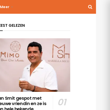
Meer
EST GELEZEN
an Smit gespot met
euwe vriendin en ze is
en hele bekende