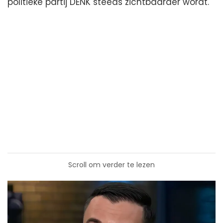
politieke partij DENK steeds zichtbaarder wordt.
Scroll om verder te lezen