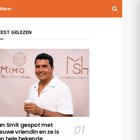
Meer
EST GELEZEN
an Smit gespot met
euwe vriendin en ze is
en hele bekende