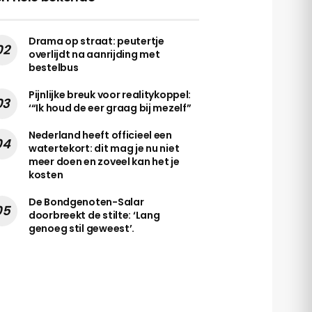
Drama op straat: peutertje
overlijdt na aanrijding met
bestelbus
Pijnlijke breuk voor realitykoppel:
‘“Ik houd de eer graag bij mezelf”
Nederland heeft officieel een
watertekort: dit mag je nu niet
meer doen en zoveel kan het je
kosten
De Bondgenoten-Salar
doorbreekt de stilte: ‘Lang
genoeg stil geweest’.