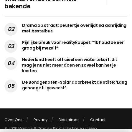
bekende
Drama op straat: peutertje overlijdt na aanrijding
met bestelbus
Pijnlijke breuk voor realitykoppel: ‘“Ik houd de eer
graag bij mezelf”
Nederland heeft officieel een watertekort: dit
mag je nu niet meer doen en zoveel kan het je
kosten
De Bondgenoten-Salar doorbreekt de stilte: ‘Lang
genoeg stil geweest’.
Over Ons
Privacy
Disclaimer
Contact
© 2026 Mama's & Oma's - Praktische tips en ideeën