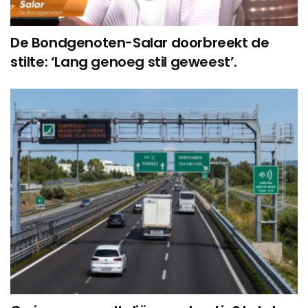
De Bondgenoten-Salar doorbreekt de
stilte: ‘Lang genoeg stil geweest’.