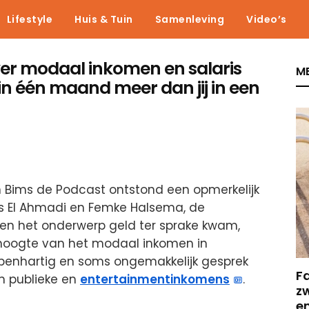
Lifestyle
Huis & Tuin
Samenleving
Video’s
er modaal inkomen en salaris
ME
in één maand meer dan jij in een
n Bims de Podcast ontstond een opmerkelijk
s El Ahmadi en Femke Halsema, de
n het onderwerp geld ter sprake kwam,
hoogte van het modaal inkomen in
penhartig en soms ongemakkelijk gesprek
F
en publieke en
entertainmentinkomens
.
z
e