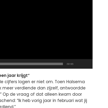
Total
00:00
duration
een jaar krijgt”
e cijfers logen er niet om. Toen Halsema
jk meer verdiende dan zijzelf, antwoordde
.” Op de vraag of dat alleen kwam door
end: “Ik heb vorig jaar in februari wat jij
rdiend.”