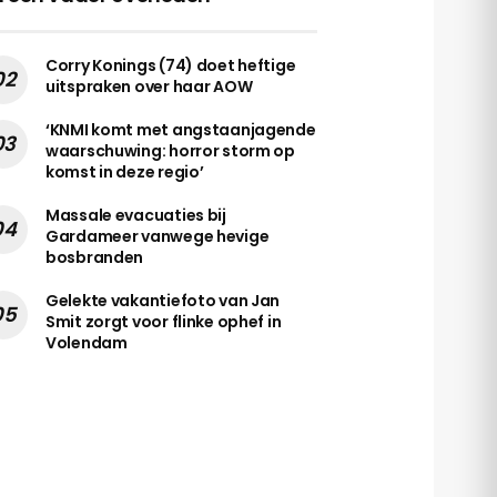
Corry Konings (74) doet heftige
uitspraken over haar AOW
‘KNMI komt met angstaanjagende
waarschuwing: horror storm op
komst in deze regio’
Massale evacuaties bij
Gardameer vanwege hevige
bosbranden
Gelekte vakantiefoto van Jan
Smit zorgt voor flinke ophef in
Volendam