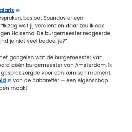
alaris
esproken, besloot Soundos er een
Ik zag wat jij verdient en daar zou ik ook
ze tegen Halsema. De burgemeester reageerde
nd je niet veel bedoel je?”
g net googelen wat de burgemeester van
 word géén burgemeester van Amsterdam, ik
tige gesprek zorgde voor een komisch moment,
eid
van de cabaretier — een eigenschap
eden maakt.