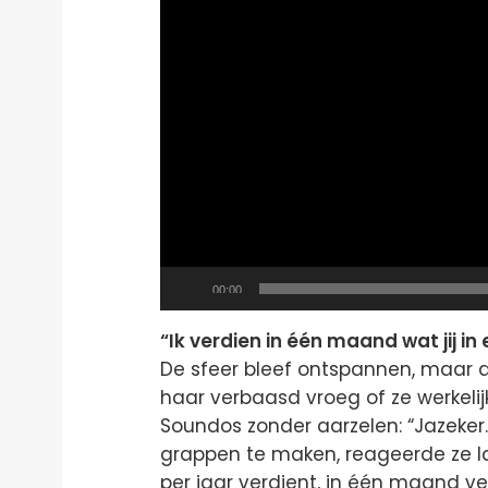
Current
00:00
time
“Ik verdien in één maand wat jij in 
De sfeer bleef ontspannen, maar d
haar verbaasd vroeg of ze werkeli
Soundos zonder aarzelen: “Jazeker
grappen te maken, reageerde ze lach
per jaar verdient, in één maand ve