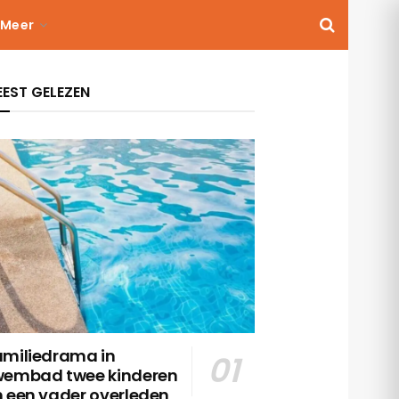
Meer
EST GELEZEN
amiliedrama in
wembad twee kinderen
n een vader overleden