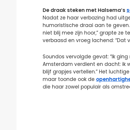
De draak steken met Halsema’s
s
Nadat ze haar verbazing had uitg
humoristische draai aan te geven. “
niet blij mee zijn hoor,” grapte 
verbaasd en vroeg lachend: “Dat vi
Soundos vervolgde gevat: “Ik gin
Amsterdam verdient en dacht: ik
blijf grapjes vertellen.” Het luch
maar toonde ook de
openhartigh
die haar zowel populair als omstr