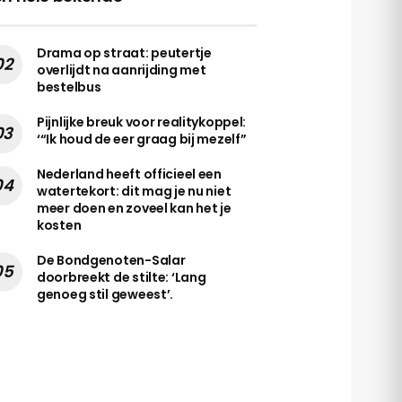
Drama op straat: peutertje
overlijdt na aanrijding met
bestelbus
Pijnlijke breuk voor realitykoppel:
‘“Ik houd de eer graag bij mezelf”
Nederland heeft officieel een
watertekort: dit mag je nu niet
meer doen en zoveel kan het je
kosten
De Bondgenoten-Salar
doorbreekt de stilte: ‘Lang
genoeg stil geweest’.