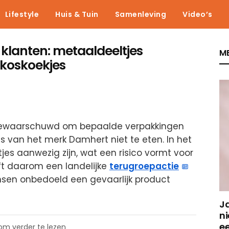
Lifestyle
Huis & Tuin
Samenleving
Video’s
lanten: metaaldeeltjes
ME
okoskoekjes
ewaarschuwd om bepaalde verpakkingen
s van het merk Damhert niet te eten. In het
es aanwezig zijn, wat een risico vormt voor
t daarom een landelijke
terugroepactie
sen onbedoeld een gevaarlijk product
J
ni
e
 om verder te lezen