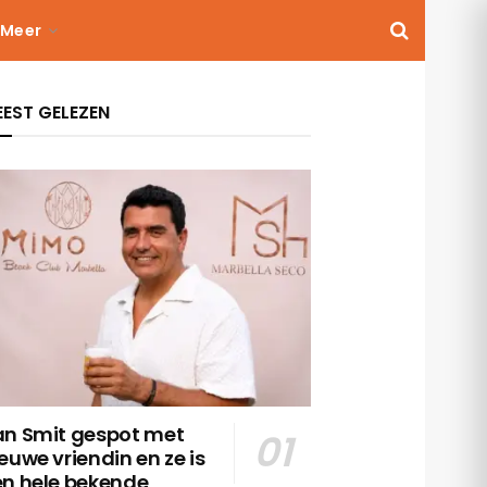
Meer
EST GELEZEN
an Smit gespot met
euwe vriendin en ze is
en hele bekende