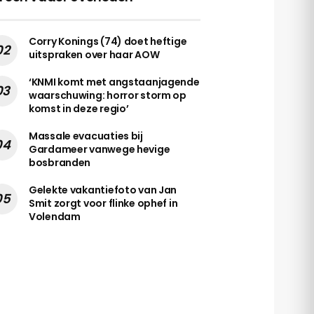
Corry Konings (74) doet heftige
uitspraken over haar AOW
‘KNMI komt met angstaanjagende
waarschuwing: horror storm op
komst in deze regio’
Massale evacuaties bij
Gardameer vanwege hevige
bosbranden
Gelekte vakantiefoto van Jan
Smit zorgt voor flinke ophef in
Volendam