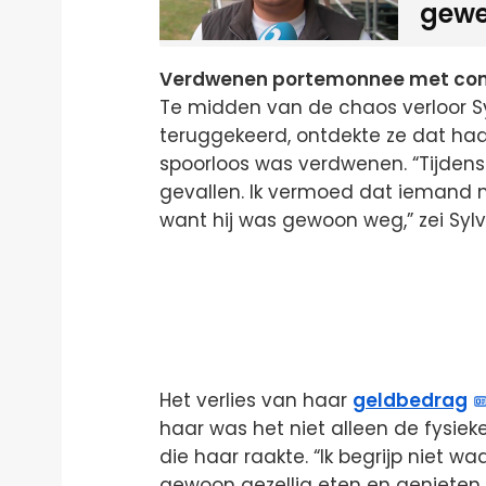
gewe
Verdwenen portemonnee met con
Te midden van de chaos verloor Sy
teruggekeerd, ontdekte ze dat ha
spoorloos was verdwenen. “Tijdens 
gevallen. Ik vermoed dat iemand
want hij was gewoon weg,” zei Sylvi
Het verlies van haar
geldbedrag
haar was het niet alleen de fysiek
die haar raakte. “Ik begrijp niet 
gewoon gezellig eten en genieten 