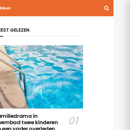
Meer
EST GELEZEN
amiliedrama in
wembad twee kinderen
n een vader overleden