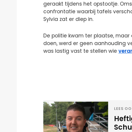
geraakt tijdens het opstootje. Om
confrontatie waarbij tafels versch
Sylvia zat er diep in.
De politie kwam ter plaatse, maar
doen, werd er geen aanhouding verri
was lastig vast te stellen wie
vera
LEES OO
Heft
Schui