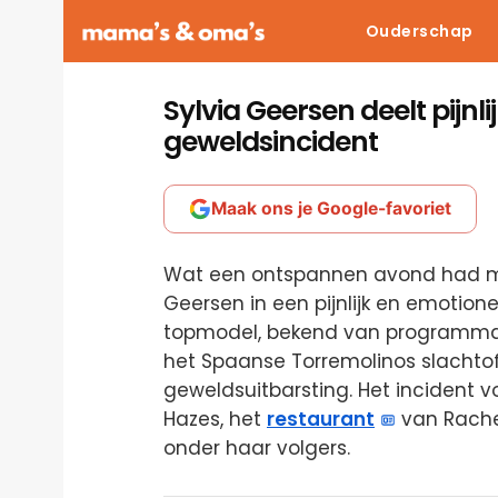
Ouderschap
Sylvia Geersen deelt pijn
geweldsincident
Maak ons je Google-favoriet
Wat een ontspannen avond had mo
Geersen in een pijnlijk en emotion
topmodel, bekend van programma’
het Spaanse Torremolinos slachto
geweldsuitbarsting. Het incident v
Hazes, het
restaurant
van Rache
onder haar volgers.