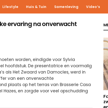
Lifestyle
Huis & Tuin
Samenleving
Video’s
lijke ervaring na onverwacht
ME
eten worden, eindigde voor Sylvia
eel hoofdstuk. De presentatrice en voormalig
s als Het Zwaard van Damocles, werd in
ffer van een onverwachte
ond plaats op het terras van Brasserie Casa
l Hazes, en zorgde voor veel opschudding
F
z
e