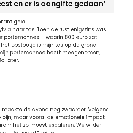
est en er is aangifte gedaan’
tant geld
lvia haar tas. Toen de rust enigszins was
ar portemonnee – waarin 800 euro zat –
het opstootje is mijn tas op de grond
 mijn portemonnee heeft meegenomen,
a later.
maakte de avond nog zwaarder. Volgens
e pijn, maar vooral de emotionele impact
waarom het zo moest escaleren. We wilden
van de avond,” zei ze.