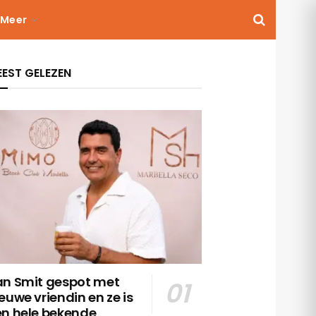
Meer
EST GELEZEN
an Smit gespot met
euwe vriendin en ze is
en hele bekende