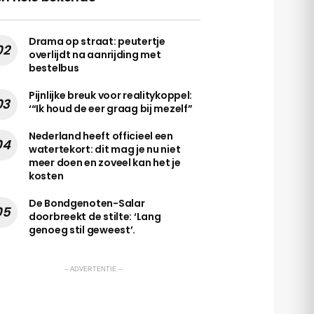
Drama op straat: peutertje
overlijdt na aanrijding met
bestelbus
Pijnlijke breuk voor realitykoppel:
‘“Ik houd de eer graag bij mezelf”
Nederland heeft officieel een
watertekort: dit mag je nu niet
meer doen en zoveel kan het je
kosten
De Bondgenoten-Salar
doorbreekt de stilte: ‘Lang
genoeg stil geweest’.
-- ADVERTENTIE --