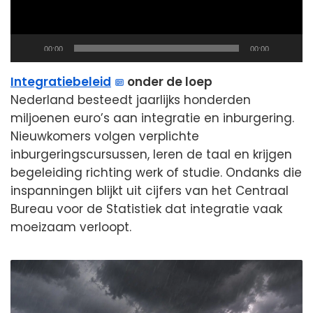
Current
Total
00:00
00:00
time
duration
Integratiebeleid
onder de loep
Nederland besteedt jaarlijks honderden
miljoenen euro’s aan integratie en inburgering.
Nieuwkomers volgen verplichte
inburgeringscursussen, leren de taal en krijgen
begeleiding richting werk of studie. Ondanks die
inspanningen blijkt uit cijfers van het Centraal
Bureau voor de Statistiek dat integratie vaak
moeizaam verloopt.