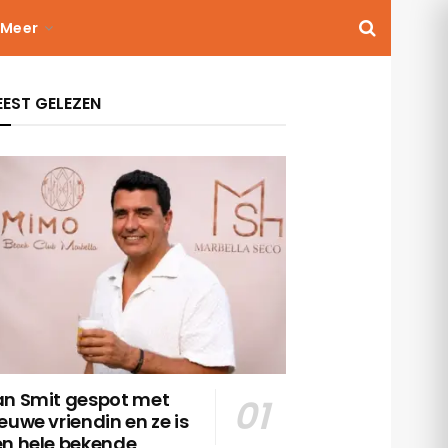
Meer
EST GELEZEN
an Smit gespot met
euwe vriendin en ze is
en hele bekende