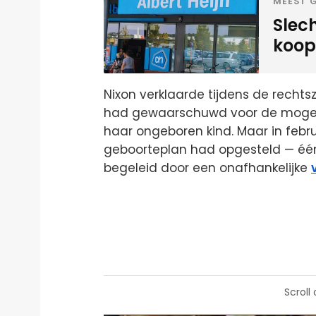
MEEST G
Slec
koopz
Nixon verklaarde tijdens de recht
had gewaarschuwd voor de mogelijke
haar ongeboren kind. Maar in febr
geboorteplan had opgesteld — één 
begeleid door een onafhankelijke
Scroll