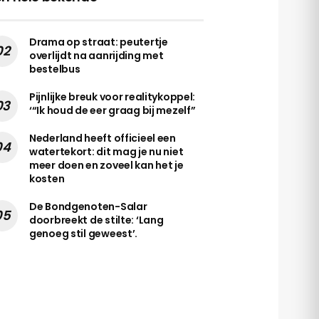
Drama op straat: peutertje
overlijdt na aanrijding met
bestelbus
Pijnlijke breuk voor realitykoppel:
‘“Ik houd de eer graag bij mezelf”
Nederland heeft officieel een
watertekort: dit mag je nu niet
meer doen en zoveel kan het je
kosten
De Bondgenoten-Salar
doorbreekt de stilte: ‘Lang
genoeg stil geweest’.