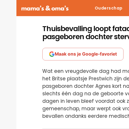
Ouderschap
Thuisbevalling loopt fata
pasgeboren dochter ster
Maak ons je Google-favoriet
Wat een vreugdevolle dag had moe
het Britse plaatsje Prestwich zijn d
pasgeboren dochter Agnes kort n
slechts één dag na de geboorte van
dagen in leven bleef voordat ook zi
gemeenschap, maar werpt ook vrag
bevallen ondanks eerdere medisc