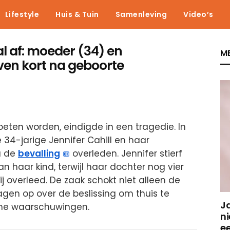
Lifestyle
Huis & Tuin
Samenleving
Video’s
al af: moeder (34) en
ME
ven kort na geboorte
ten worden, eindigde in een tragedie. In
e 34-jarige Jennifer Cahill en haar
a de
bevalling
overleden. Jennifer stierf
 haar kind, terwijl haar dochter nog vier
j overleed. De zaak schokt niet alleen de
en op over de beslissing om thuis te
J
he waarschuwingen.
ni
e