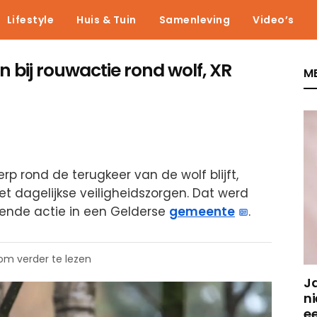
Lifestyle
Huis & Tuin
Samenleving
Video’s
 in bij rouwactie rond wolf, XR
ME
p rond de terugkeer van de wolf blijft,
 dagelijkse veiligheidszorgen. Dat werd
lende actie in een Gelderse
gemeente
.
 om verder te lezen
J
ni
e