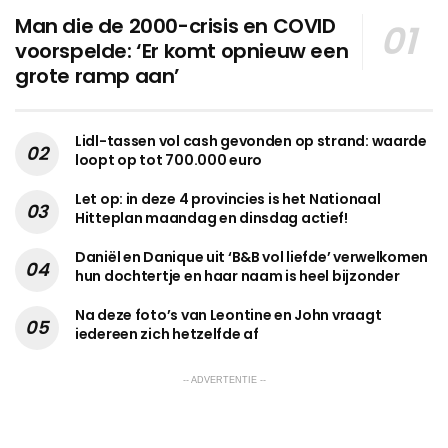
Man die de 2000-crisis en COVID
voorspelde: ‘Er komt opnieuw een
grote ramp aan’
Lidl-tassen vol cash gevonden op strand: waarde
loopt op tot 700.000 euro
Let op: in deze 4 provincies is het Nationaal
Hitteplan maandag en dinsdag actief!
Daniël en Danique uit ‘B&B vol liefde’ verwelkomen
hun dochtertje en haar naam is heel bijzonder
Na deze foto’s van Leontine en John vraagt
iedereen zich hetzelfde af
-- ADVERTENTIE --