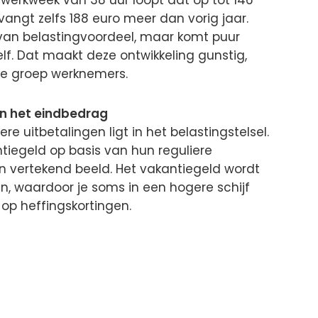
een werkweek van 38 uur loopt dat op tot 146
vangt zelfs 188 euro meer dan vorig jaar.
 van belastingvoordeel, maar komt puur
zelf. Dat maakt deze ontwikkeling gunstig,
ke groep werknemers.
n het eindbedrag
re uitbetalingen ligt in het belastingstelsel.
iegeld op basis van hun reguliere
en vertekend beeld. Het vakantiegeld wordt
en, waardoor je soms in een hogere schijf
op heffingskortingen.