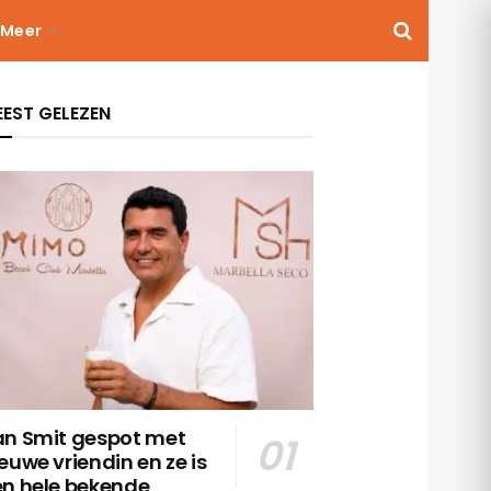
Meer
EST GELEZEN
an Smit gespot met
euwe vriendin en ze is
en hele bekende