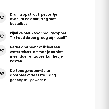
Drama op straat: peutertje
overlijdt na aanrijding met
bestelbus
Pijnlijke breuk voor realitykoppel:
‘“Ik houd de eer graag bij mezelf”
Nederland heeft officieel een
watertekort: dit mag je nu niet
meer doen en zoveel kan het je
kosten
De Bondgenoten-Salar
doorbreekt de stilte: ‘Lang
genoeg stil geweest’.