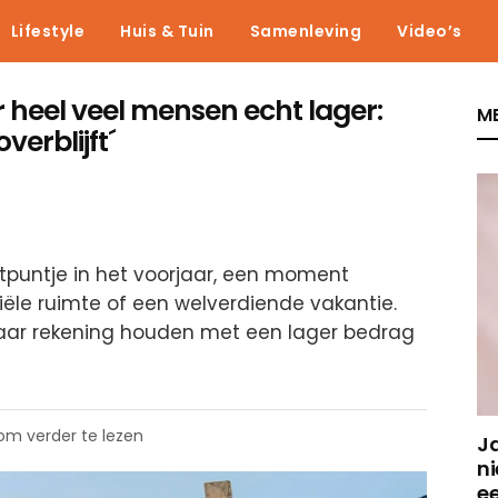
Lifestyle
Huis & Tuin
Samenleving
Video’s
r heel veel mensen echt lager:
ME
overblijft´
htpuntje in het voorjaar, een moment
ciële ruimte of een welverdiende vakantie.
aar rekening houden met een lager bedrag
 om verder te lezen
J
ni
e