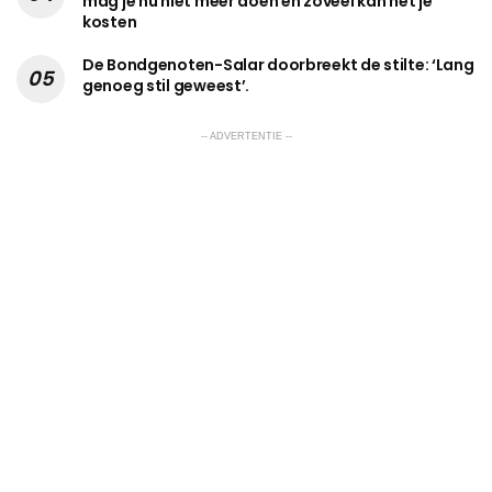
mag je nu niet meer doen en zoveel kan het je
kosten
De Bondgenoten-Salar doorbreekt de stilte: ‘Lang
genoeg stil geweest’.
-- ADVERTENTIE --