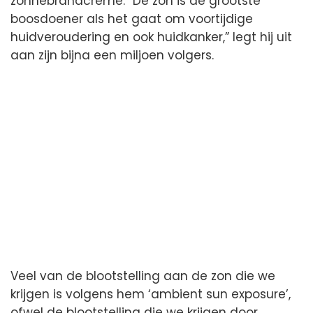
zonnebrandcrème. “De zon is de grootste
boosdoener als het gaat om voortijdige
huidveroudering en ook huidkanker,” legt hij uit
aan zijn bijna een miljoen volgers.
Veel van de blootstelling aan de zon die we
krijgen is volgens hem ‘ambient sun exposure’,
ofwel de blootstelling die we krijgen door