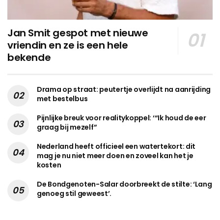
Jan Smit gespot met nieuwe
vriendin en ze is een hele
bekende
Drama op straat: peutertje overlijdt na aanrijding
met bestelbus
Pijnlijke breuk voor realitykoppel: ‘“Ik houd de eer
graag bij mezelf”
Nederland heeft officieel een watertekort: dit
mag je nu niet meer doen en zoveel kan het je
kosten
De Bondgenoten-Salar doorbreekt de stilte: ‘Lang
genoeg stil geweest’.