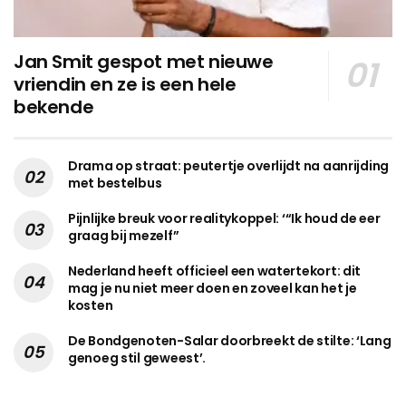
Jan Smit gespot met nieuwe
vriendin en ze is een hele
bekende
Drama op straat: peutertje overlijdt na aanrijding
met bestelbus
Pijnlijke breuk voor realitykoppel: ‘“Ik houd de eer
graag bij mezelf”
Nederland heeft officieel een watertekort: dit
mag je nu niet meer doen en zoveel kan het je
kosten
De Bondgenoten-Salar doorbreekt de stilte: ‘Lang
genoeg stil geweest’.