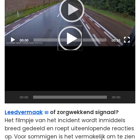
Current
Total
00:00
00:10
time
duration
Current
Total
00:00
00:00
time
duration
Leedvermaak
of zorgwekkend signaal?
Het filmpje van het incident wordt inmiddels
breed gedeeld en roept uiteenlopende reacties
op. Voor sommigen is het vermakelijk om te zien