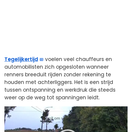
Tegelijkertijd
voelen veel chauffeurs en
automobilisten zich opgesloten wanneer
renners breeduit rijden zonder rekening te
houden met achterliggers. Het is een strijd
tussen ontspanning en werkdruk die steeds
weer op de weg tot spanningen leidt.
Videospeler
Videospeler
Scroll om verder te lezen