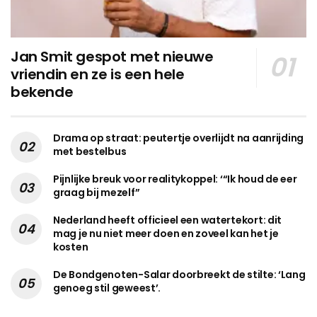
Jan Smit gespot met nieuwe
vriendin en ze is een hele
bekende
Drama op straat: peutertje overlijdt na aanrijding
met bestelbus
Pijnlijke breuk voor realitykoppel: ‘“Ik houd de eer
graag bij mezelf”
Nederland heeft officieel een watertekort: dit
mag je nu niet meer doen en zoveel kan het je
kosten
De Bondgenoten-Salar doorbreekt de stilte: ‘Lang
genoeg stil geweest’.