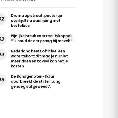
Drama op straat: peutertje
overlijdt na aanrijding met
bestelbus
Pijnlijke breuk voor realitykoppel:
‘“Ik houd de eer graag bij mezelf”
Nederland heeft officieel een
watertekort: dit mag je nu niet
meer doen en zoveel kan het je
kosten
De Bondgenoten-Salar
doorbreekt de stilte: ‘Lang
genoeg stil geweest’.