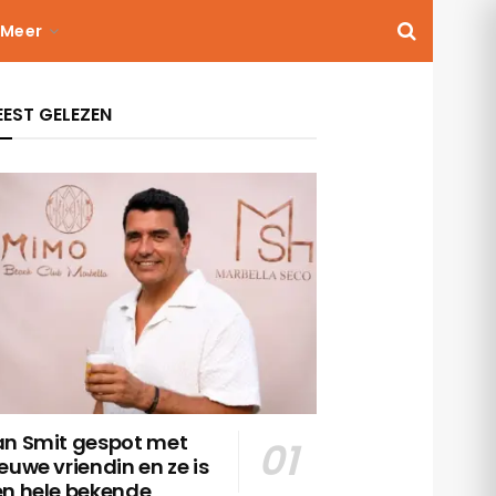
Meer
EST GELEZEN
an Smit gespot met
euwe vriendin en ze is
en hele bekende