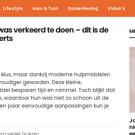
Lifestyle
Huis & Tuin
Samenleving
Video’s
 was verkeerd te doen – dit is de
ME
erts
e klus, maar dankzij moderne hulpmiddelen
voudiger geworden. Deze kleine,
l besparen tijd en rommel. Toch blijkt dat
, waardoor hun was niet zo schoon uit de
een paar eenvoudige aanpassingen kun je
J
ni
e
 om verder te lezen