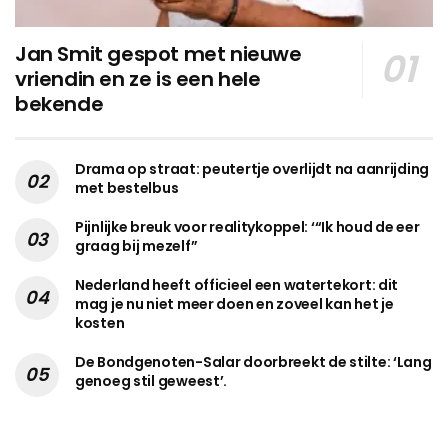
Jan Smit gespot met nieuwe
vriendin en ze is een hele
bekende
Drama op straat: peutertje overlijdt na aanrijding
met bestelbus
Pijnlijke breuk voor realitykoppel: ‘“Ik houd de eer
graag bij mezelf”
Nederland heeft officieel een watertekort: dit
mag je nu niet meer doen en zoveel kan het je
kosten
De Bondgenoten-Salar doorbreekt de stilte: ‘Lang
genoeg stil geweest’.