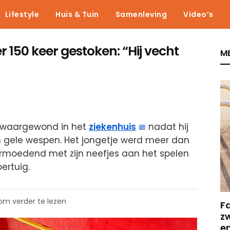
Lifestyle
Huis & Tuin
Samenleving
Video’s
 150 keer gestoken: “Hij vecht
ME
 zwaargewond in het
ziekenhuis
nadat hij
 gele wespen. Het jongetje werd meer dan
svermoedend met zijn neefjes aan het spelen
ertuig.
 om verder te lezen
F
z
e