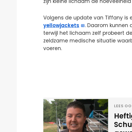
zijn kleine lichaam de hoeveelheid 
Volgens de update van Tiffany is e
yellowjackets
. Daarom kunnen a
terwijl het lichaam zelf probeert de
zeldzame medische situatie waarb
voeren.
LEES OO
Heft
Schui