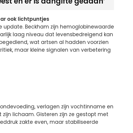
est en er is aangifte gedaan’
r ook lichtpuntjes
e update. Beckham zijn hemoglobinewaarde
vaarlijk laag niveau dat levensbedreigend kan
 toegediend, wat artsen al hadden voorzien
kritiek, maar kleine signalen van verbetering
n sondevoeding, verlagen zijn vochtinname en
t zijn lichaam. Gisteren zijn ze gestopt met
bloeddruk zakte even, maar stabiliseerde