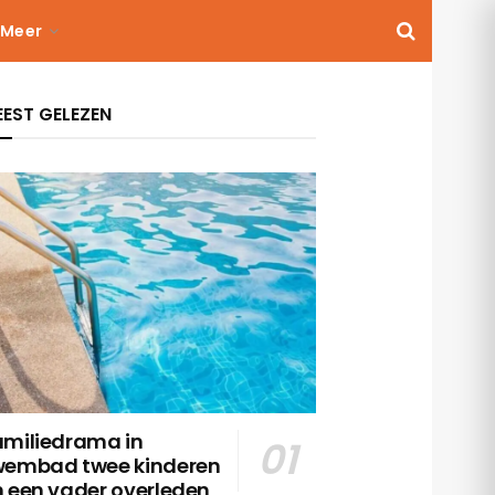
Meer
EST GELEZEN
amiliedrama in
wembad twee kinderen
n een vader overleden