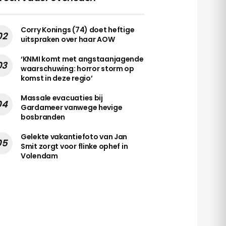
Corry Konings (74) doet heftige
uitspraken over haar AOW
‘KNMI komt met angstaanjagende
waarschuwing: horror storm op
komst in deze regio’
Massale evacuaties bij
Gardameer vanwege hevige
bosbranden
Gelekte vakantiefoto van Jan
Smit zorgt voor flinke ophef in
Volendam