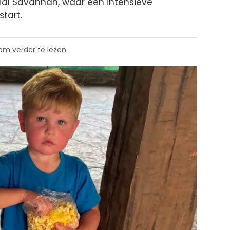
ial Savannah, waar een intensieve
tart.
 om verder te lezen