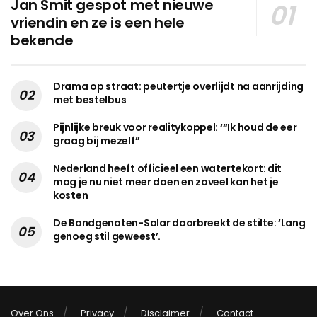
Jan Smit gespot met nieuwe
vriendin en ze is een hele
bekende
Drama op straat: peutertje overlijdt na aanrijding
met bestelbus
Pijnlijke breuk voor realitykoppel: ‘“Ik houd de eer
graag bij mezelf”
Nederland heeft officieel een watertekort: dit
mag je nu niet meer doen en zoveel kan het je
kosten
De Bondgenoten-Salar doorbreekt de stilte: ‘Lang
genoeg stil geweest’.
Over Ons
Privacy
Disclaimer
Contact