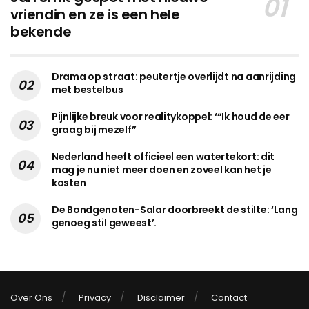
vriendin en ze is een hele
bekende
Drama op straat: peutertje overlijdt na aanrijding
met bestelbus
Pijnlijke breuk voor realitykoppel: ‘“Ik houd de eer
graag bij mezelf”
Nederland heeft officieel een watertekort: dit
mag je nu niet meer doen en zoveel kan het je
kosten
De Bondgenoten-Salar doorbreekt de stilte: ‘Lang
genoeg stil geweest’.
Over Ons
Privacy
Disclaimer
Contact