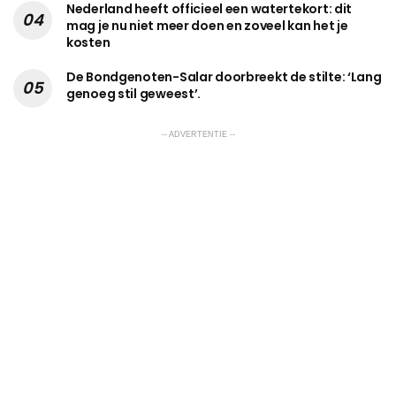
Nederland heeft officieel een watertekort: dit
mag je nu niet meer doen en zoveel kan het je
kosten
De Bondgenoten-Salar doorbreekt de stilte: ‘Lang
genoeg stil geweest’.
-- ADVERTENTIE --