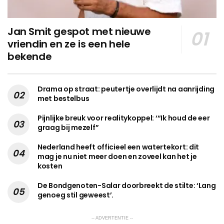
Jan Smit gespot met nieuwe
vriendin en ze is een hele
bekende
Drama op straat: peutertje overlijdt na aanrijding
met bestelbus
Pijnlijke breuk voor realitykoppel: ‘“Ik houd de eer
graag bij mezelf”
Nederland heeft officieel een watertekort: dit
mag je nu niet meer doen en zoveel kan het je
kosten
De Bondgenoten-Salar doorbreekt de stilte: ‘Lang
genoeg stil geweest’.
-- ADVERTENTIE --