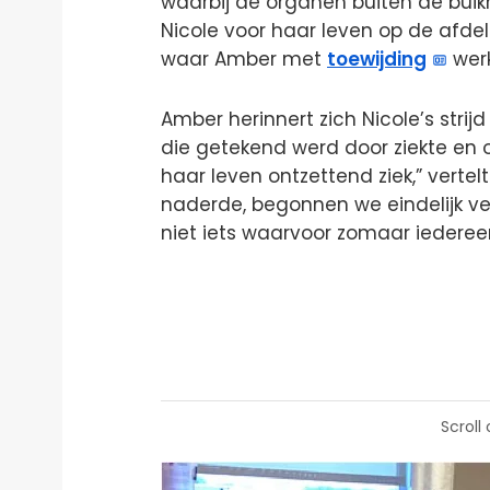
waarbij de organen buiten de buik
Nicole voor haar leven op de afdel
waar Amber met
toewijding
werk
Amber herinnert zich Nicole’s strij
die getekend werd door ziekte en o
haar leven ontzettend ziek,” verte
naderde, begonnen we eindelijk ver
niet iets waarvoor zomaar iedereen 
Scroll