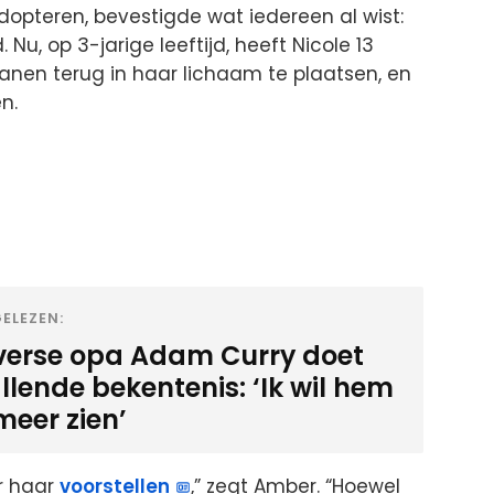
adopteren, bevestigde wat iedereen al wist:
 Nu, op 3-jarige leeftijd, heeft Nicole 13
nen terug in haar lichaam te plaatsen, en
n.
ELEZEN:
verse opa Adam Curry doet
llende bekentenis: ‘Ik wil hem
meer zien’
r haar
voorstellen
,” zegt Amber. “Hoewel