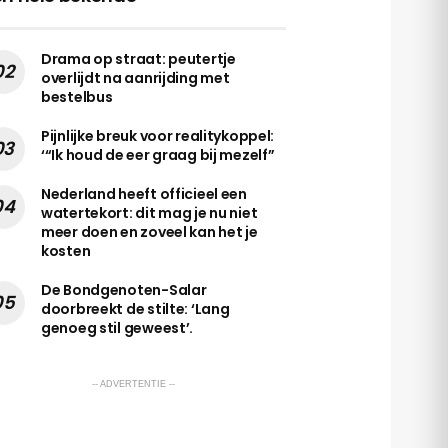
Drama op straat: peutertje
overlijdt na aanrijding met
bestelbus
Pijnlijke breuk voor realitykoppel:
‘“Ik houd de eer graag bij mezelf”
Nederland heeft officieel een
watertekort: dit mag je nu niet
meer doen en zoveel kan het je
kosten
De Bondgenoten-Salar
doorbreekt de stilte: ‘Lang
genoeg stil geweest’.
-- ADVERTENTIE --