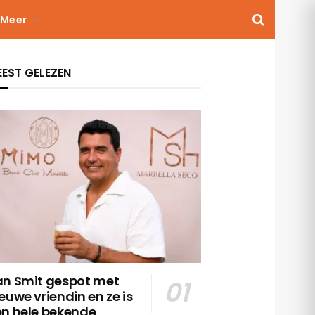
Meer
EST GELEZEN
an Smit gespot met
euwe vriendin en ze is
en hele bekende