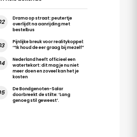
Drama op straat: peutertje
overlijdt na aanrijding met
bestelbus
Pijnlijke breuk voor realitykoppel:
‘“Ik houd de eer graag bij mezelf”
Nederland heeft officieel een
watertekort: dit mag je nu niet
meer doen en zoveel kan het je
kosten
De Bondgenoten-Salar
doorbreekt de stilte: ‘Lang
genoeg stil geweest’.