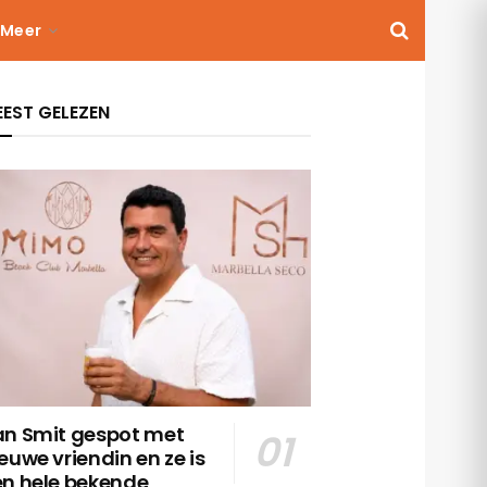
Meer
EST GELEZEN
an Smit gespot met
euwe vriendin en ze is
en hele bekende