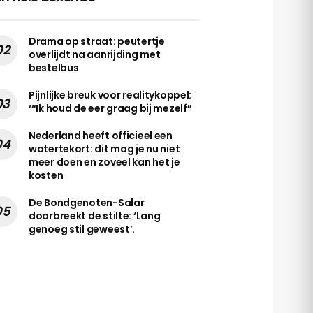
Drama op straat: peutertje
overlijdt na aanrijding met
bestelbus
Pijnlijke breuk voor realitykoppel:
‘“Ik houd de eer graag bij mezelf”
Nederland heeft officieel een
watertekort: dit mag je nu niet
meer doen en zoveel kan het je
kosten
De Bondgenoten-Salar
doorbreekt de stilte: ‘Lang
genoeg stil geweest’.