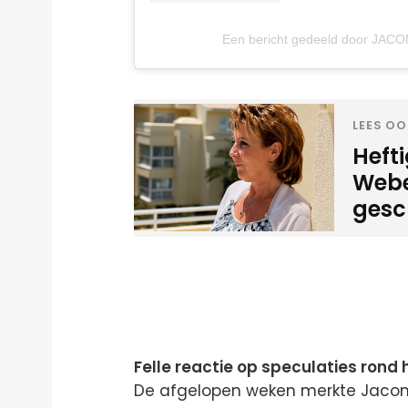
Een bericht gedeeld door JAC
LEES OO
Heft
Weber
gesc
Felle reactie op speculaties rond 
De afgelopen weken merkte Jacomi