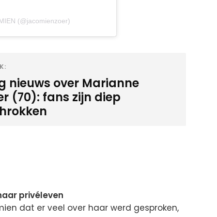
OMIEN (@jacomienzoer)
K:
ig nieuws over Marianne
 (70): fans zijn diep
hrokken
haar privéleven
en dat er veel over haar werd gesproken,