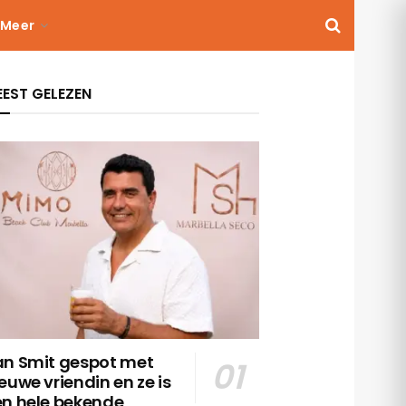
Meer
EST GELEZEN
an Smit gespot met
euwe vriendin en ze is
en hele bekende