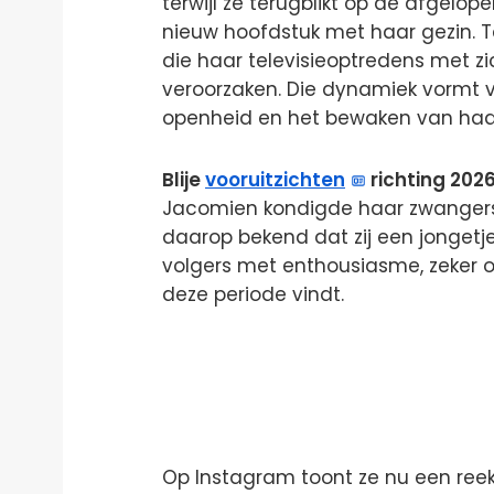
terwijl ze terugblikt op de afgelo
nieuw hoofdstuk met haar gezin. Te
die haar televisieoptredens met 
veroorzaken. Die dynamiek vormt 
openheid en het bewaken van haar
Blije
vooruitzichten
richting 202
Jacomien kondigde haar zwangers
daarop bekend dat zij een jonget
volgers met enthousiasme, zeker om
deze periode vindt.
Op Instagram toont ze nu een reek