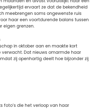
pen maanden en alvast vooruitkijkt naar een
gelijkertijd ervaart ze dat de bekendheid
zich meebrengen soms ongewenste ruis
voor haar een voortdurende balans tussen
 eigen grenzen.
6
chap in oktober aan en maakte kort
je verwacht. Dat nieuws omarmde haar
dat zij openhartig deelt hoe bijzonder zij
s foto’s die het verloop van haar