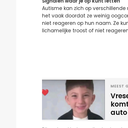
Signalen waar je op kunt letten
Autisme kan zich op verschillende 
het vaak doordat ze weinig oogco
niet reageren op hun naam. Ze k
lichamelijke troost of niet reage
MEEST G
Vres
komt
auto