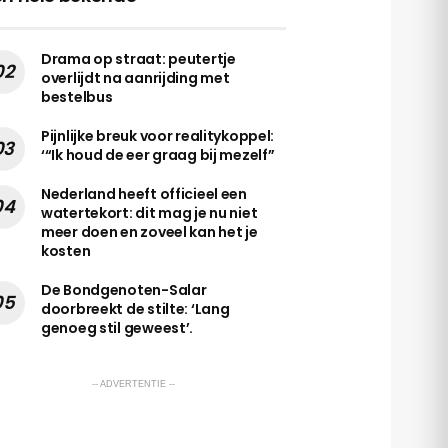
Drama op straat: peutertje
overlijdt na aanrijding met
bestelbus
Pijnlijke breuk voor realitykoppel:
‘“Ik houd de eer graag bij mezelf”
Nederland heeft officieel een
watertekort: dit mag je nu niet
meer doen en zoveel kan het je
kosten
De Bondgenoten-Salar
doorbreekt de stilte: ‘Lang
genoeg stil geweest’.
-- ADVERTENTIE --