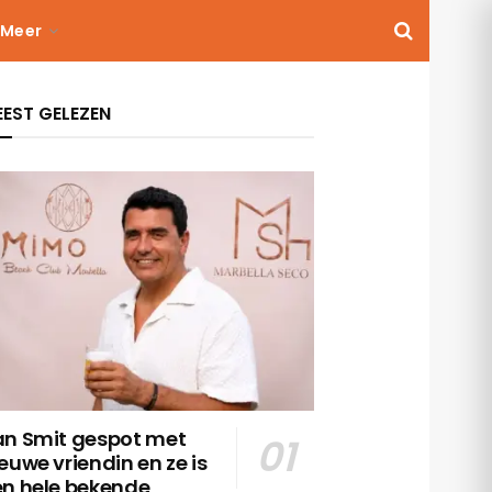
Meer
EST GELEZEN
an Smit gespot met
euwe vriendin en ze is
en hele bekende