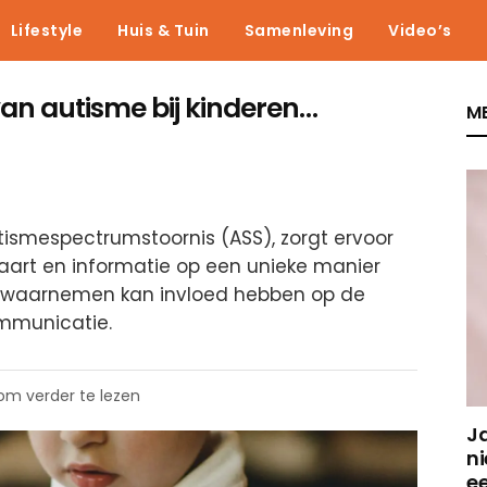
Lifestyle
Huis & Tuin
Samenleving
Video’s
van autisme bij kinderen…
ME
utismespectrumstoornis (ASS), zorgt ervoor
aart en informatie op een unieke manier
n waarnemen kan invloed hebben op de
ommunicatie.
 om verder te lezen
J
ni
e