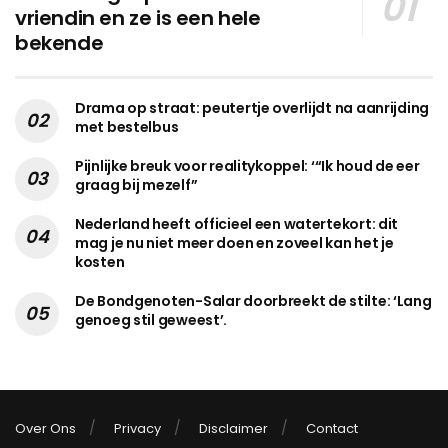
vriendin en ze is een hele
bekende
Drama op straat: peutertje overlijdt na aanrijding
met bestelbus
Pijnlijke breuk voor realitykoppel: ‘“Ik houd de eer
graag bij mezelf”
Nederland heeft officieel een watertekort: dit
mag je nu niet meer doen en zoveel kan het je
kosten
De Bondgenoten-Salar doorbreekt de stilte: ‘Lang
genoeg stil geweest’.
Over Ons
Privacy
Disclaimer
Contact