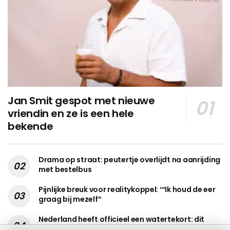
Jan Smit gespot met nieuwe
vriendin en ze is een hele
bekende
Drama op straat: peutertje overlijdt na aanrijding
met bestelbus
Pijnlijke breuk voor realitykoppel: ‘“Ik houd de eer
graag bij mezelf”
Nederland heeft officieel een watertekort: dit
mag je nu niet meer doen en zoveel kan het je