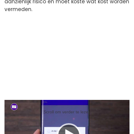
aanzienlijk risico en moet koste wat kost worden
vermeden.
Videospeler
Videospeler
Scroll om verder te lezen