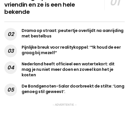
vriendin en ze is een hele
bekende
Drama op straat: peutertje overlijdt na aanrijding
met bestelbus
Pijnlijke breuk voor realitykoppel: ‘“Ik houd de eer
graag bij mezelf”
Nederland heeft officieel een watertekort: dit
mag je nu niet meer doen en zoveel kan het je
kosten
De Bondgenoten-Salar doorbreekt de stilte: ‘Lang
genoeg stil geweest’.
-- ADVERTENTIE --