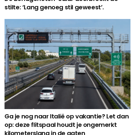
stilte: ‘Lang genoeg stil geweest’.
Ga je nog naar Italië op vakantie? Let dan
op: deze flitspaal houdt je ongemerkt
kilometerslang in de gaten