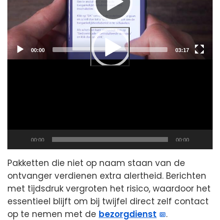
Current
Total
00:00
03:17
time
duration
Current
Total
00:00
00:00
time
duration
Pakketten die niet op naam staan van de
ontvanger verdienen extra alertheid. Berichten
met tijdsdruk vergroten het risico, waardoor het
essentieel blijft om bij twijfel direct zelf contact
op te nemen met de
bezorgdienst
.